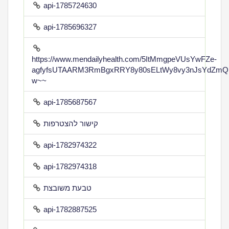
api-1785724630
api-1785696327
https://www.mendailyhealth.com/5ItMmgpeVUsYwFZe-
agfyfsUTAARM3RmBgxRRY8y80sELtWy8vy3nJsYdZmQ
w~~
api-1785687567
קישור להצטרפות
api-1782974322
api-1782974318
טבעת משובצת
api-1782887525