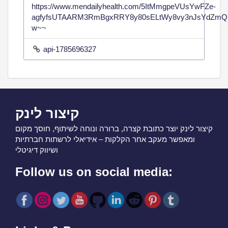
https://www.mendailyhealth.com/5ItMmgpeVUsYwFZe-
agfyfsUTAARM3RmBgxRRY8y80sELtWy8vy3nJsYdZmQ
w~~
api-1785696327
קיצור לינק
קיצור לינק יוצר כתובת קצרה, ברורה ונוחה לשיתוף, חוסך מקום
ומאפשר מעקב אחר הקלקות – אידיאלי לרשתות חברתיות
ושיווק דיגיטלי
Follow us on social media: