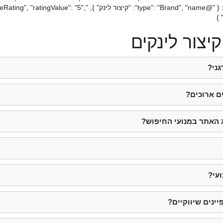
האתרים- בואו לקרוא ולהבין איך הם עושים אז זה", "": "Brand", "name
יצור לינקים
גני?
ם ארוכים?
ג האתר במנועי החיפוש?
עי?
נים שיווקיים?