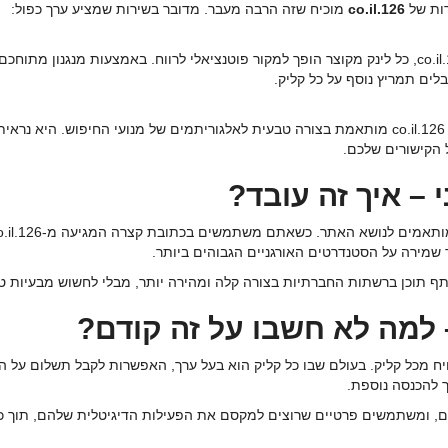
ות של
126.co.il
מוכיח שזה הרבה מעבר. מדובר בשירות שמציע ערך כפול:
לא עוד רק שיתוף של לינקים לשם שיווק בלבד. ב-126.co.il, כל לינק מקוצר הופך למקור פוטנציאלי לרווח
ים תמריץ נוסף על כל קליק.
בניגוד למקצרי לינקים אחרים, הכתובת המקוצרת של 126.co.il מותאמת בצורה טבעית לאלגוריתמים של 
 הקישורים שלכם.
 – איך זה עובד?
מירה על הסטנדרטים האורגניים הגבוהים ביותר.
ף תוכן ברשתות החברתיות בצורה קלה ומהירה יותר, מבלי לחשוש מבעיות טכנ
– למה לא חשבו על זה קודם?
ח מכל קליק. בעולם שבו כל קליק הוא בעל ערך, האפשרות לקבל תשלום על הפ
וך להכנסה נוספת.
ים, ומשתמשים פרטיים שרוצים למקסם את הפעילות הדיגיטלית שלהם, תוך 