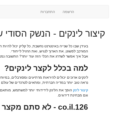
X
הרשמה
התחברות
קיצור לינקים - הנשק הסודי
בעידן שבו כל שנייה באינטרנט נחשבת, כל קליק יכול להיות
המורכב לפשוט, את הארוך לנגיש, ואת הרגיל לייחודי.
אבל איך אפשר לשדרג את הכלי הזה עוד יותר? התשובה נמ
למה בכלל לקצר לינקים?
לינקים ארוכים יכולים להיראות מרתיעים ומסורבלים, במיוח
נראה טוב יותר במדיה חברתית, ומתאים לטרנדים של עולם הש
קיצור לינק
הופך את הלינק לידידותי יותר למשתמש, מותאם טו
וגם מבחינת דירוגים.
126.co.il - לא סתם מקצר לינקים, אלא כלי עבודה של ממש