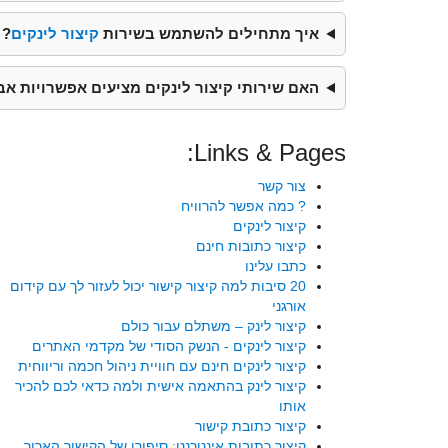
איך מתחילים להשתמש בשירות
קיצור לינקים
?
האם שירותי קיצור לינקים מציעים אפשרויות א
Links & Pages:
צור קשר
? כמה אפשר להרוויח
קיצור לינקים
קיצור כתובות חינם
כתבו עלינו
20 סיבות למה קיצור קישור יכול לעזור לך עם קידום
אורגני
קיצור לינק – משתלם עבור כולם
קיצור לינקים - הנשק הסודי של מקדמי האתרים
קיצור לינקים חינם עם חוויית ניהול חכמה וריווחית
קיצור לינק בהתאמה אישית ולמה כדאי לכם להכיר
אותו
קיצור כתובת קישור
קיצור כתובות אינטרנט: סיפורו של הקישור הארוך