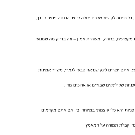
. באמצעות מנגנון מתוחכם, כל כניסה לקישור שלכם יכולה לייצר הכנסה פסיבית. כך,
מנועי החיפוש. היא נראית מקצועית, ברורה, ומעוררת אמון – וזה בדיוק מה שמנועי
מנועי החיפוש, כמו גוגל, שמים דגש רב על לינקים אמינים ומותאמים לנושא האתר. כשאתם משתמשים בכתובת קצרה המגיעה מ-126.co.il, אתם יוצרים לינק שנראה טבעי לגמרי, משדר אמינות
יות של לינקים שבורים או ארוכים מדי.
ניות היא כלי עוצמתי במיוחד. בין אם אתם מקדמים
כדי קבלת תמורה על המאמץ.