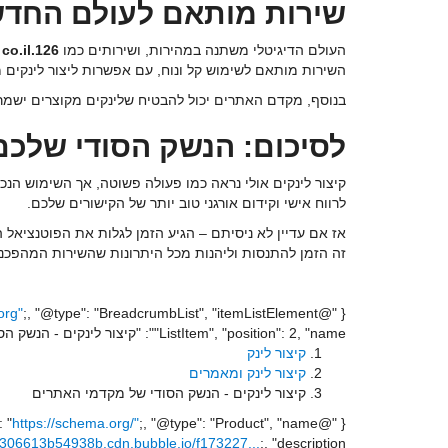
שירות מותאם לעולם החד
העולם הדיגיטלי משתנה במהירות, ושירותים כמו
126.co.il
מ
השירות מותאם לשימוש קל ונוח, עם אפשרות ליצור לינקים
בנוסף, מקדם האתרים יכול להבטיח שלינקים מקוצרים ישמר
לסיכום: הנשק הסודי שלכם
קיצור לינקים אולי נראה כמו פעולה פשוטה, אך השימוש הנ
לרווח אישי וקידום אורגני טוב יותר של הקישורים שלכם.
אז אם עדיין לא ניסיתם – הגיע הזמן לגלות את הפוטנציאל 
זה הזמן להתנסות וליהנות מכל היתרונות שהשירות המהפכני
{ "@context": "
;, "@type": "BreadcrumbList", "itemListElement": [ { "@type": "ListItem", "position": 1, "name": "קיצור לינק", "item": "
org"
"ListItem", "position": 2, "name": "קיצור לינקים - הנשק הסודי של מקדמי האתרים", "item": "
קיצור לינק
קיצור לינק ומאמרים
קיצור לינקים - הנשק הסודי של מקדמי האתרים
https://schema.org/"
{ "@context": "
6306613b54938b.cdn.bubble.io/f173227...