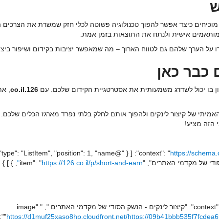
ש
וכיחים כיצד אפשר להפוך טכנולוגיה פשוטה לכלי חזק שמשרת את הצרכים ה
 מותאמים אישית ולנתח את התוצאות בזמן אמת.
ו על הערך שלהם גם לטווח הארוך – מה שמאפשר יציבות בקידום ושיפור ביצ
 כבר כאן
כון בו יכול לשדרג משמעותית את אסטרטגיית הקידום שלכם. עם
126.co.il
, את
האמיתי של קיצור לינקים ולהפוך אותם לחלק בלתי נפרד מארגז הכלים שלכם.
 הזה מציע!
https://schema.
; } ] }
https://126.co.il/p/short-and-earn"
;, "@type": "Product", "name": "קיצור לינקים - הנשק הסודי של מקדמי האתרים ", "image":
https://d1muf25xaso8hp.cloudfront.net/https://09b41bbb535f7fcdea
"
;,