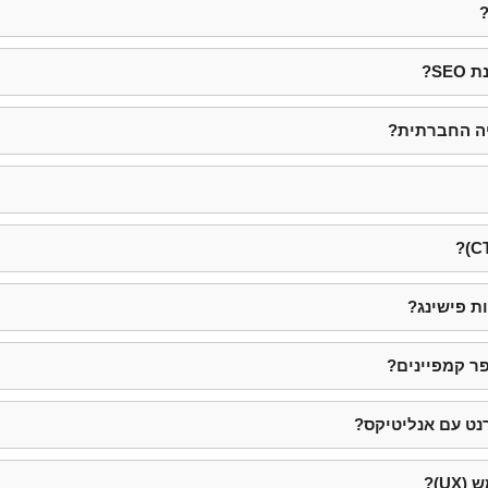
?
S?
יה החברתית?
ת פישינג?
ר קמפיינים?
נט עם אנליטיקס?
U)?