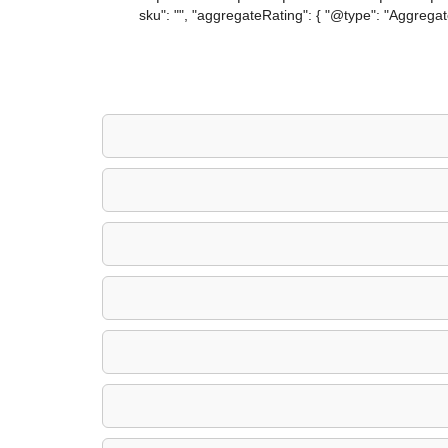
brand": { "@type": "קיצור לינק" }, "sku": "", "aggregateRating": { "@type": "AggregateRating", "ratingValue": "5",