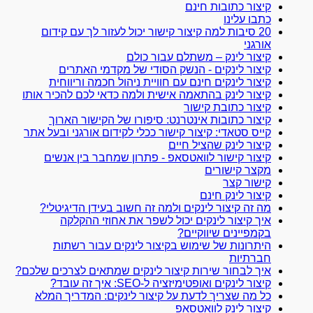
קיצור כתובות חינם
כתבו עלינו
20 סיבות למה קיצור קישור יכול לעזור לך עם קידום
אורגני
קיצור לינק – משתלם עבור כולם
קיצור לינקים - הנשק הסודי של מקדמי האתרים
קיצור לינקים חינם עם חוויית ניהול חכמה וריווחית
קיצור לינק בהתאמה אישית ולמה כדאי לכם להכיר אותו
קיצור כתובת קישור
קיצור כתובות אינטרנט: סיפורו של הקישור הארוך
קייס סטאדי: קיצור קישור ככלי לקידום אורגני ובעל אתר
קיצור לינק שהציל חיים
קיצור קישור לוואטסאפ - פתרון שמחבר בין אנשים
מקצר קישורים
קישור קצר
קיצור לינק חינם
מה זה קיצור לינקים ולמה זה חשוב בעידן הדיגיטלי?
איך קיצור לינקים יכול לשפר את אחוזי ההקלקה
בקמפיינים שיווקיים?
היתרונות של שימוש בקיצור לינקים עבור רשתות
חברתיות
איך לבחור שירות קיצור לינקים שמתאים לצרכים שלכם?
קיצור לינקים ואופטימיזציה ל-SEO: איך זה עובד?
כל מה שצריך לדעת על קיצור לינקים: המדריך המלא
קיצור לינק לוואטסאפ