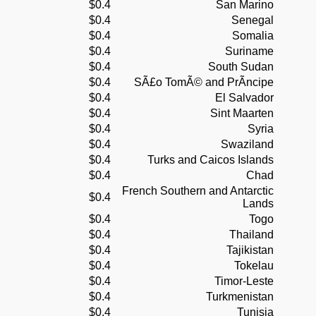
$0.4
San Marino
$0.4
Senegal
$0.4
Somalia
$0.4
Suriname
$0.4
South Sudan
$0.4
SÃ£o TomÃ© and PrÃ­ncipe
$0.4
El Salvador
$0.4
Sint Maarten
$0.4
Syria
$0.4
Swaziland
$0.4
Turks and Caicos Islands
$0.4
Chad
French Southern and Antarctic
$0.4
Lands
$0.4
Togo
$0.4
Thailand
$0.4
Tajikistan
$0.4
Tokelau
$0.4
Timor-Leste
$0.4
Turkmenistan
$0.4
Tunisia