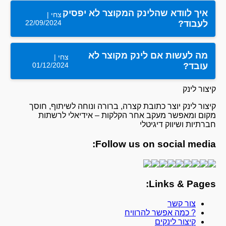
איך לוודא שהלינק המקוצר לא יפסיק
צחי |
22/09/2024
לעבוד?
מה לעשות אם לינק מקוצר לא
צחי |
01/12/2024
עובד?
קיצור לינק
קיצור לינק יוצר כתובת קצרה, ברורה ונוחה לשיתוף, חוסך
מקום ומאפשר מעקב אחר הקלקות – אידיאלי לרשתות
חברתיות ושיווק דיגיטלי
Follow us on social media:
Links & Pages:
צור קשר
? כמה אפשר להרוויח
קיצור לינקים