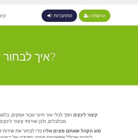
X
הרשמה
התחברות
קיצ
איך לבחור שירות קיצור לינקים שמתאים לצרכים שלכם?
קיצור לינקים
הפך לכלי עזר חיוני עבור עסקים, בלוגר
מבלבלים, ולכן שירותי קיצור לינקים מציעים פתרון פשוט ויעיל. אך איך לבחור את השירות הנכון? הנה כמה שיקולים שיכולים לעזור לכם לקבל את ההחלטה הנכונה.
1. סוג הקהל שאתם פונים אליו
כדי לבחור את שירות ק
לינקים שכולל אפשרויות מעקב ומדידה של ביצועים