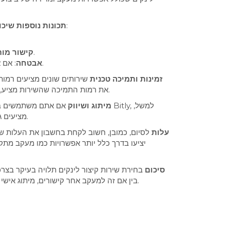
לא כל שירותי קיצור הלינקים מציעים את אותם כלים. חפשו שירותים שמספקים אפשרויות נוספות כמו:
2. תכונות נוספות שי
: שירותים שמאפשרים לכם לשנות את שם הקישור או להוסיף תגית מותאמת אישית יכולים להוסיף ערך שיווקי.
קישור מו
: אם אתם משתפים קישורים עם מידע רגיש, חפשו שירותים שמספקים אבטחת מידע גבוהה, כמו אפשרויות קוד גישה או הצפנה.
אבטחה
3. זמינות ותמיכה טכנית
את רמות התמיכה שהשירות מציע, במיוחד אם אתם מתכננים להשתמש בו באופן שוטף. התמיכה הטכנית חייבת להיות נגישה ויעילה כדי לפתור בעיות באופן מהיר.
4. מיתוג ושיווק
אם אתם משתמשים בשירות
מציעים גרסאות פרימיום שבהן תוכלו להתאים את הדומיין והקישורים לכדי מיתוג אישי, דבר שיכול להעלות את האמינות של העסק שלכם.
5. עלות
לסיום, כמובן, חשוב לקחת בחשבון את העלות של
יציעו בדרך כלל יותר אפשרויות כמו מעקב מת
סיכום
בחירת שירות קיצור לינקים תלויה בעיקר בצר
בין אם זה למעקב אחר קישורים, מיתוג אישי או אבטחת מידע. בסופו של דבר, השירות המתאים לכם יהיה זה שיאפשר לכם לייעל את השיתוף ולהגיע לתוצאות הטובות ביותר.