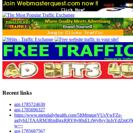
Recent links
api-1785724630
api-1785696327
https://www.mendailyhealth.com/5ItMmgpeVUsYwFZe-
agfyfsUTAARM3RmBgxRRY8y80sELtWy8vy3nJsYdZmQN
w~~
api-1785687567