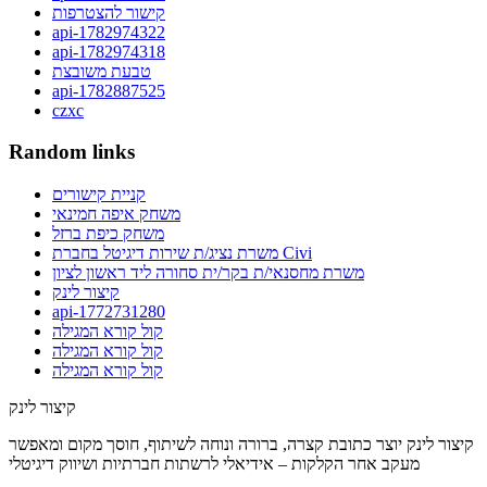
קישור להצטרפות
api-1782974322
api-1782974318
טבעת משובצת
api-1782887525
czxc
Random links
קניית קישורים
משחק איפה חמינאי
משחק כיפת ברזל
משרת נציג/ת שירות דיגיטל בחברת Civi
משרת מחסנאי/ת בקר/ית סחורה ליד ראשון לציון
קיצור לינק
api-1772731280
קול קורא המגילה
קול קורא המגילה
קול קורא המגילה
קיצור לינק
קיצור לינק יוצר כתובת קצרה, ברורה ונוחה לשיתוף, חוסך מקום ומאפשר
מעקב אחר הקלקות – אידיאלי לרשתות חברתיות ושיווק דיגיטלי