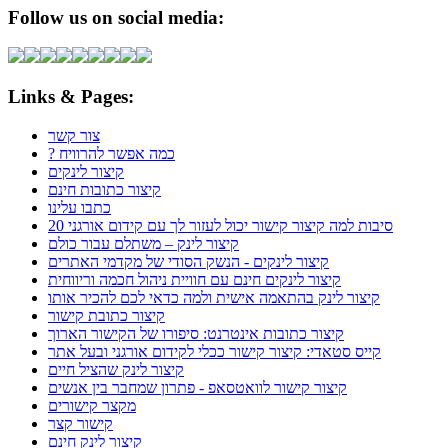
Follow us on social media:
Links & Pages:
צור קשר
? כמה אפשר להרוויח
קיצור לינקים
קיצור כתובות חינם
כתבו עלינו
20 סיבות למה קיצור קישור יכול לעזור לך עם קידום אורגני
קיצור לינק – משתלם עבור כולם
קיצור לינקים - הנשק הסודי של מקדמי האתרים
קיצור לינקים חינם עם חוויית ניהול חכמה וריווחית
קיצור לינק בהתאמה אישית ולמה כדאי לכם להכיר אותו
קיצור כתובת קישור
קיצור כתובות אינטרנט: סיפורו של הקישור הארוך
קייס סטאדי: קיצור קישור ככלי לקידום אורגני ובעל אתר
קיצור לינק שהציל חיים
קיצור קישור לוואטסאפ - פתרון שמחבר בין אנשים
מקצר קישורים
קישור קצר
קיצור לינק חינם