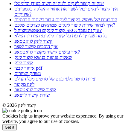
מה זה קיצור לינקים ולמה זה חשוב בעידן הדיגיטלי?
איך קיצור לינקים יכול לשפר את אחוזי ההקלקה בקמפיינים
שיווקיים?
היתרונות של שימוש בקיצור לינקים עבור רשתות חברתיות
איך לבחור שירות קיצור לינקים שמתאים לצרכים שלכם?
קיצור לינקים ואופטימיזציה ל-SEO: איך זה עובד?
כל מה שצריך לדעת על קיצור לינקים: המדריך המלא
קיצור לינק לוואטסאפ
איך הופכים קישור לקצר
איך עושים קישור מקוצר לוואטסאפ?
שאלות נפוצות בנושא קיצור לינק
קיצור לינק
איחוד קבצי pdf
משחק הציורים
יצירת סרטון סלפי בסט של סרטים מכל העולם
לינק מקוצר
קיצור קישור לוואטסאפ
יצירת קישור לווצאפ
© 2026 קיצור לינק
Cookies help us improve your website experience, By using our
website, you agree to our use of cookies.
Get it