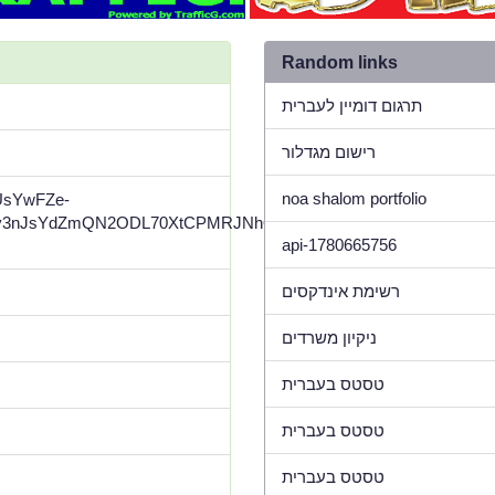
Random links
תרגום דומיין לעברית
רישום מגדלור
noa shalom portfolio
VUsYwFZe-
3nJsYdZmQN2ODL70XtCPMRJNhQltM8Il8-
api-1780665756
רשימת אינדקסים
ניקיון משרדים
טסטס בעברית
טסטס בעברית
טסטס בעברית