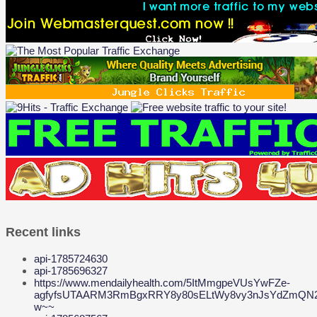
Recent links
api-1785724630
api-1785696327
https://www.mendailyhealth.com/5ItMmgpeVUsYwFZe-
agfyfsUTAARM3RmBgxRRY8y80sELtWy8vy3nJsYdZmQN2
w~~