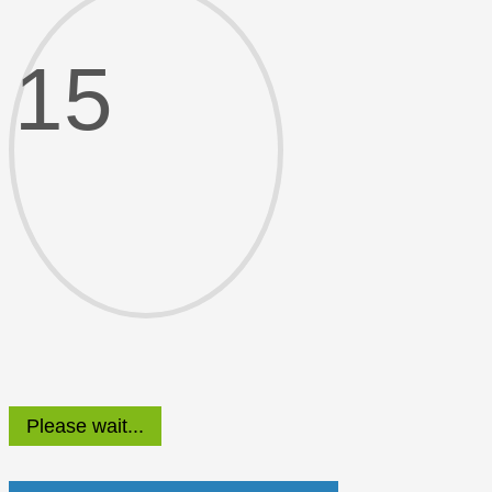
15
Please wait...