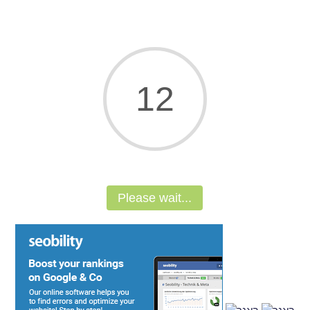
11
Please wait...