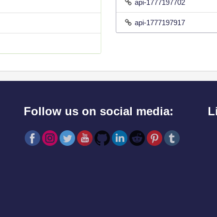
api-1777197702
api-1777197917
Follow us on social media:
L