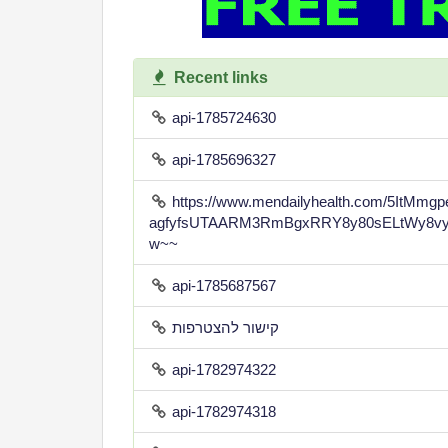
Recent links
api-1785724630
api-1785696327
https://www.mendailyhealth.com/5ItMm
agfyfsUTAARM3RmBgxRRY8y80sELtWy8vy
w~~
api-1785687567
קישור להצטרפות
api-1782974322
api-1782974318