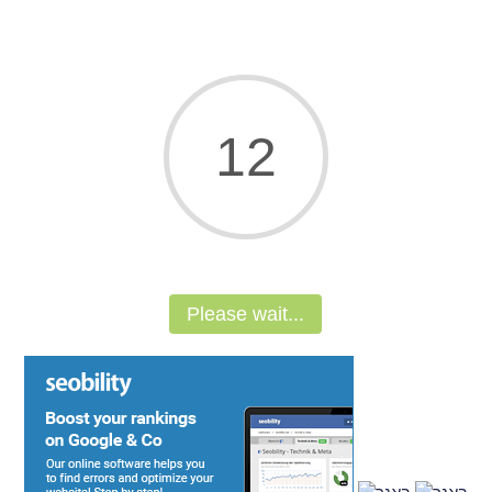
11
Please wait...