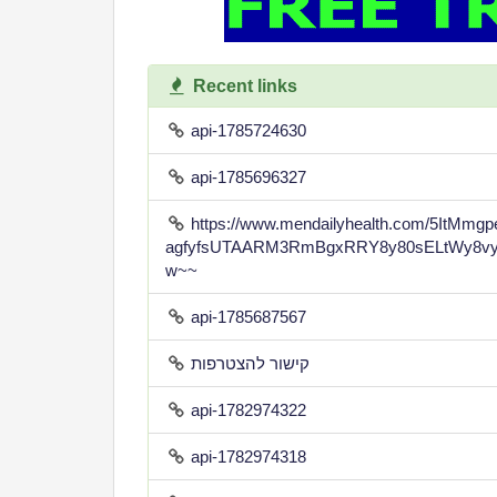
Recent links
api-1785724630
api-1785696327
https://www.mendailyhealth.com/5ItMm
agfyfsUTAARM3RmBgxRRY8y80sELtWy8vy
w~~
api-1785687567
קישור להצטרפות
api-1782974322
api-1782974318