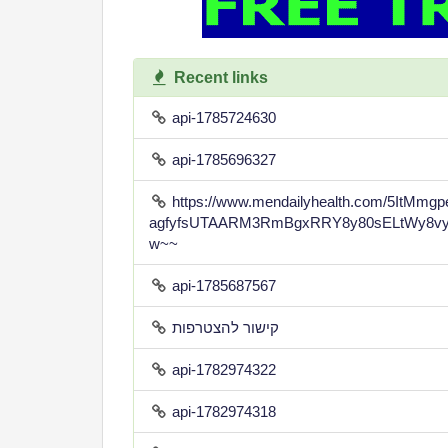
Recent links
api-1785724630
api-1785696327
https://www.mendailyhealth.com/5ItMm
agfyfsUTAARM3RmBgxRRY8y80sELtWy8vy
w~~
api-1785687567
קישור להצטרפות
api-1782974322
api-1782974318