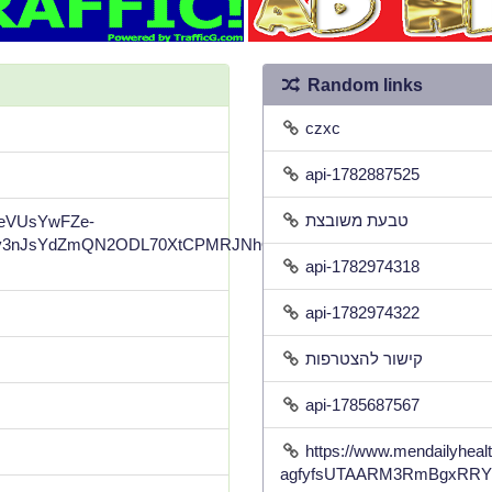
Random links
czxc
api-1782887525
טבעת משובצת
gpeVUsYwFZe-
3nJsYdZmQN2ODL70XtCPMRJNhQltM8Il8-
api-1782974318
api-1782974322
קישור להצטרפות
api-1785687567
https://www.mendailyhe
agfyfsUTAARM3RmBgxRRY