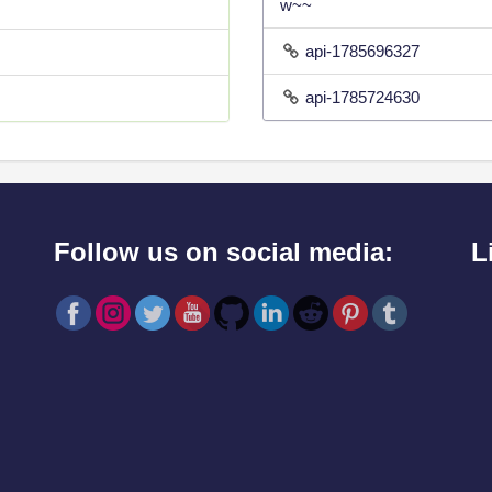
w~~
api-1785696327
api-1785724630
Follow us on social media:
L