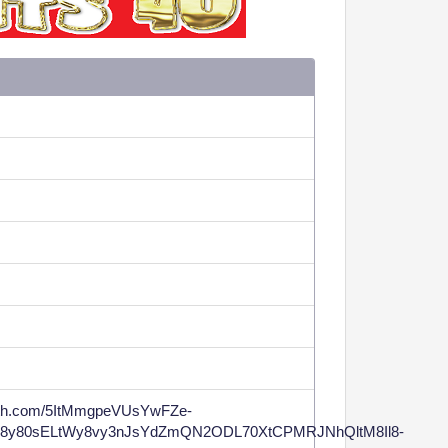
alth.com/5ItMmgpeVUsYwFZe-
8y80sELtWy8vy3nJsYdZmQN2ODL70XtCPMRJNhQltM8Il8-