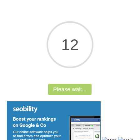
11
Please wait...