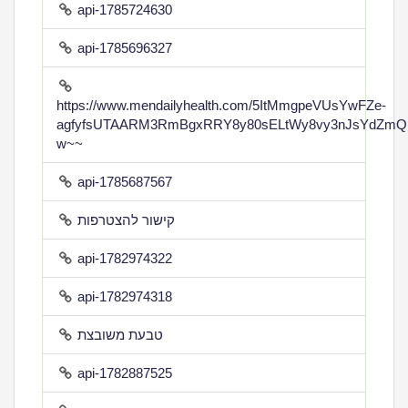
api-1785724630
api-1785696327
https://www.mendailyhealth.com/5ItMmgpeVUsYwFZe-
agfyfsUTAARM3RmBgxRRY8y80sELtWy8vy3nJsYdZmQ
w~~
api-1785687567
קישור להצטרפות
api-1782974322
api-1782974318
טבעת משובצת
api-1782887525