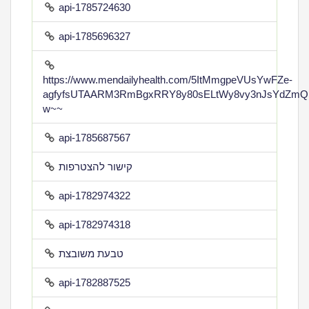
api-1785724630
api-1785696327
https://www.mendailyhealth.com/5ItMmgpeVUsYwFZe-
agfyfsUTAARM3RmBgxRRY8y80sELtWy8vy3nJsYdZmQ
w~~
api-1785687567
קישור להצטרפות
api-1782974322
api-1782974318
טבעת משובצת
api-1782887525