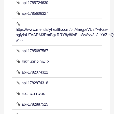
api-1785724630
api-1785696327
https://www.mendailyhealth.com/5ItMmgpeVUsYwFZe-
agfyfsUTAARM3RmBgxRRY8y80sELtWy8vy3nJsYdZmQ
w~~
api-1785687567
קישור להצטרפות
api-1782974322
api-1782974318
טבעת משובצת
api-1782887525