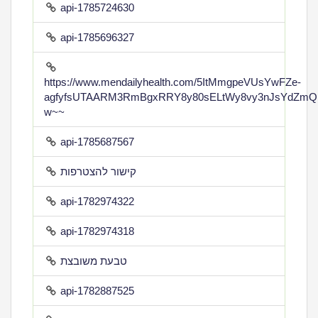
api-1785724630
api-1785696327
https://www.mendailyhealth.com/5ItMmgpeVUsYwFZe-
agfyfsUTAARM3RmBgxRRY8y80sELtWy8vy3nJsYdZmQ
w~~
api-1785687567
קישור להצטרפות
api-1782974322
api-1782974318
טבעת משובצת
api-1782887525