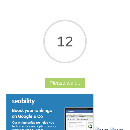
11
Please wait...