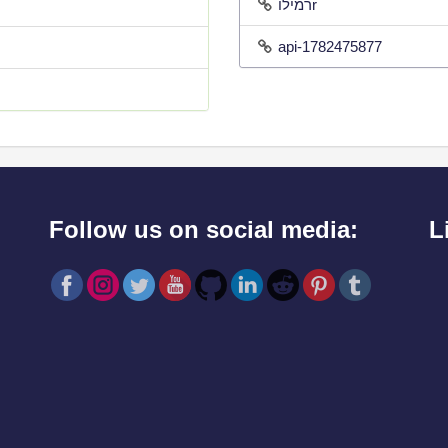
רמילוr
api-1782475877
Follow us on social media:
L