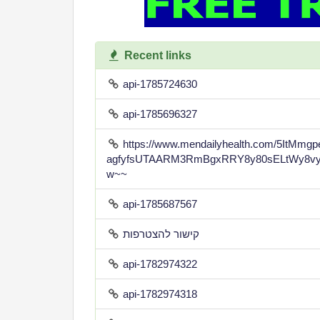
Recent links
api-1785724630
api-1785696327
https://www.mendailyhealth.com/5ItMm
agfyfsUTAARM3RmBgxRRY8y80sELtWy8vy
w~~
api-1785687567
קישור להצטרפות
api-1782974322
api-1782974318