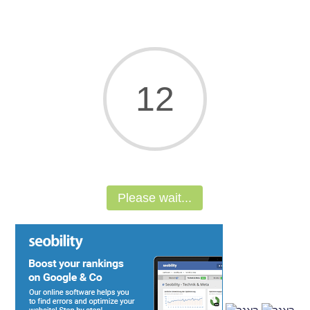
11
Please wait...