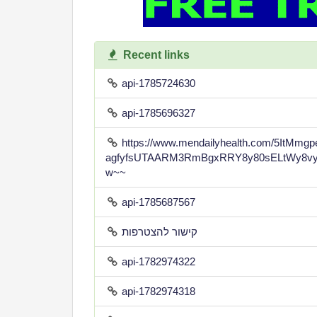
Recent links
api-1785724630
api-1785696327
https://www.mendailyhealth.com/5ItMm
agfyfsUTAARM3RmBgxRRY8y80sELtWy8vy
w~~
api-1785687567
קישור להצטרפות
api-1782974322
api-1782974318