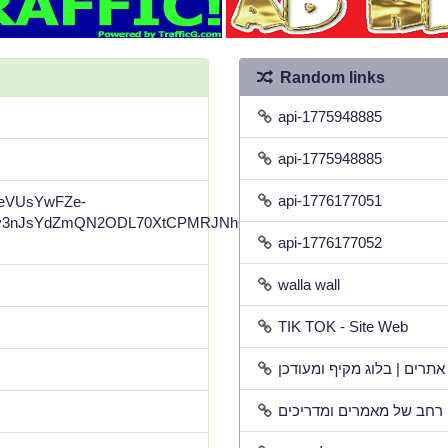
Random links
api-1775948885
api-1775948885
api-1776177051
gpeVUsYwFZe-
3nJsYdZmQN2ODL70XtCPMRJNhQltM8Il8-
api-1776177052
walla wall
TIK TOK - Site Web