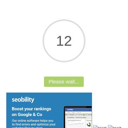
11
Please wait...