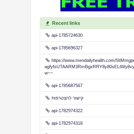
Recent links
api-1785724630
api-1785696327
https://www.mendailyhealth.com/5ItMm
agfyfsUTAARM3RmBgxRRY8y80sELtWy8vy
w~~
api-1785687567
קישור להצטרפות
api-1782974322
api-1782974318