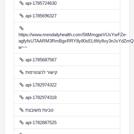
api-1785724630
api-1785696327
https://www.mendailyhealth.com/5ItMmgpeVUsYwFZe-
agfyfsUTAARM3RmBgxRRY8y80sELtWy8vy3nJsYdZmQ
w~~
api-1785687567
קישור להצטרפות
api-1782974322
api-1782974318
טבעת משובצת
api-1782887525