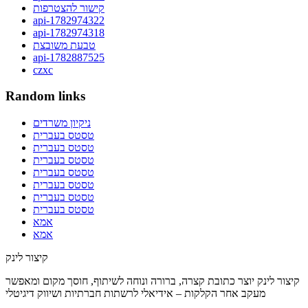
קישור להצטרפות
api-1782974322
api-1782974318
טבעת משובצת
api-1782887525
czxc
Random links
ניקיון משרדים
טסטס בעברית
טסטס בעברית
טסטס בעברית
טסטס בעברית
טסטס בעברית
טסטס בעברית
טסטס בעברית
אמא
אמא
קיצור לינק
קיצור לינק יוצר כתובת קצרה, ברורה ונוחה לשיתוף, חוסך מקום ומאפשר
מעקב אחר הקלקות – אידיאלי לרשתות חברתיות ושיווק דיגיטלי