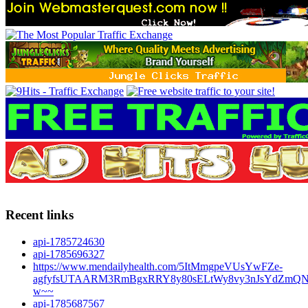
Recent links
api-1785724630
api-1785696327
https://www.mendailyhealth.com/5ItMmgpeVUsYwFZe-
agfyfsUTAARM3RmBgxRRY8y80sELtWy8vy3nJsYdZmQN
w~~
api-1785687567