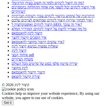
מה זה קיצור לינקים ולמה זה חשוב בעידן הדיגיטלי?
איך קיצור לינקים יכול לשפר את אחוזי ההקלקה בקמפיינים
שיווקיים?
היתרונות של שימוש בקיצור לינקים עבור רשתות חברתיות
איך לבחור שירות קיצור לינקים שמתאים לצרכים שלכם?
קיצור לינקים ואופטימיזציה ל-SEO: איך זה עובד?
כל מה שצריך לדעת על קיצור לינקים: המדריך המלא
קיצור לינק לוואטסאפ
איך הופכים קישור לקצר
איך עושים קישור מקוצר לוואטסאפ?
שאלות נפוצות בנושא קיצור לינק
קיצור לינק
איחוד קבצי pdf
משחק הציורים
יצירת סרטון סלפי בסט של סרטים מכל העולם
לינק מקוצר
קיצור קישור לוואטסאפ
יצירת קישור לווצאפ
© 2026 קיצור לינק
Cookies help us improve your website experience, By using our
website, you agree to our use of cookies.
Get it