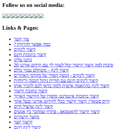
Follow us on social media:
Links & Pages:
צור קשר
? כמה אפשר להרוויח
קיצור לינקים
קיצור כתובות חינם
כתבו עלינו
20 סיבות למה קיצור קישור יכול לעזור לך עם קידום אורגני
קיצור לינק – משתלם עבור כולם
קיצור לינקים - הנשק הסודי של מקדמי האתרים
קיצור לינקים חינם עם חוויית ניהול חכמה וריווחית
קיצור לינק בהתאמה אישית ולמה כדאי לכם להכיר אותו
קיצור כתובת קישור
קיצור כתובות אינטרנט: סיפורו של הקישור הארוך
קייס סטאדי: קיצור קישור ככלי לקידום אורגני ובעל אתר
קיצור לינק שהציל חיים
קיצור קישור לוואטסאפ - פתרון שמחבר בין אנשים
מקצר קישורים
קישור קצר
קיצור לינק חינם