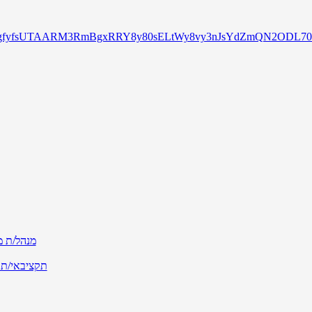
FZe-agfyfsUTAARM3RmBgxRRY8y80sELtWy8vy3nJsYdZmQN2ODL7
מנהל/ת מכ
תקציבאי/ת ע