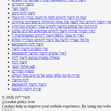
מקצר קישורים
קישור קצר
קיצור לינק חינם
מה זה קיצור לינקים ולמה זה חשוב בעידן הדיגיטלי?
היתרונות של שימוש בקיצור לינקים עבור רשתות חברתיות
איך לבחור שירות קיצור לינקים שמתאים לצרכים שלכם?
קיצור לינקים ואופטימיזציה ל-SEO: איך זה עובד?
כל מה שצריך לדעת על קיצור לינקים: המדריך המלא
קיצור לינק לוואטסאפ
איך הופכים קישור לקצר
איך עושים קישור מקוצר לוואטסאפ?
שאלות נפוצות בנושא קיצור לינק
קיצור לינק
איחוד קבצי pdf
משחק הציורים
יצירת סרטון סלפי בסט של סרטים מכל העולם
לינק מקוצר
קיצור קישור לוואטסאפ
יצירת קישור לווצאפ
© 2026 קיצור לינק
Cookies help us improve your website experience, By using our websit