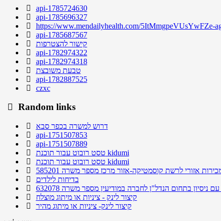
api-1785724630
api-1785696327
https://www.mendailyhealth.com/5ItMmgpeVUsYw
api-1785687567
קישור להצטרפות
api-1782974322
api-1782974318
טבעת משובצת
api-1782887525
czxc
Random links
דרוש למשרה בכפר סבא
api-1751507853
api-1751507889
טסט רובוט עבור תוכנת kidumi
טסט רובוט עבור תוכנת kidumi
ירות אזורי לרשת קוסמטיקה-אזור מרכז מספר משרה 585201
בדיחות לילדים
ם ניסיון בתחום הנדל"ן לחברה במודיעין מספר משרה 632078
קיצור לינק - ציניות או מיתוג מוצלח
קיצור לינק- ציניות או מיתוג מהיר