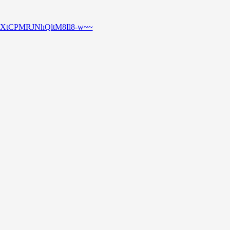
0XtCPMRJNhQltM8Il8-w~~