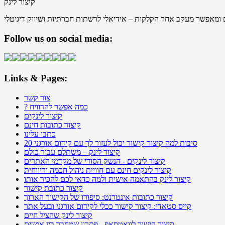
קיצור לינק
ום ומאפשר מעקב אחר הקלקות – אידיאלי לרשתות חברתיות ושיווק דיגיטלי
Follow us on social media:
Links & Pages:
צור קשר
? כמה אפשר להרוויח
קיצור לינקים
קיצור כתובות חינם
כתבו עלינו
20 סיבות למה קיצור קישור יכול לעזור לך עם קידום אורגני
קיצור לינק – משתלם עבור כולם
קיצור לינקים - הנשק הסודי של מקדמי האתרים
קיצור לינקים חינם עם חוויית ניהול חכמה וריווחית
קיצור לינק בהתאמה אישית ולמה כדאי לכם להכיר אותו
קיצור כתובת קישור
קיצור כתובות אינטרנט: סיפורו של הקישור הארוך
קייס סטאדי: קיצור קישור ככלי לקידום אורגני ובעל אתר
קיצור לינק שהציל חיים
קיצור קישור לוואטסאפ - פתרון שמחבר בין אנשים