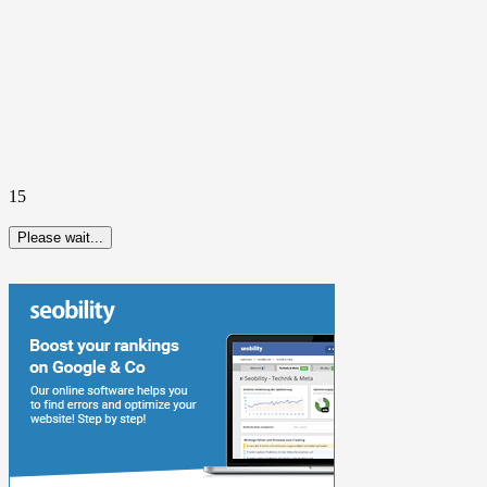
15
Please wait...