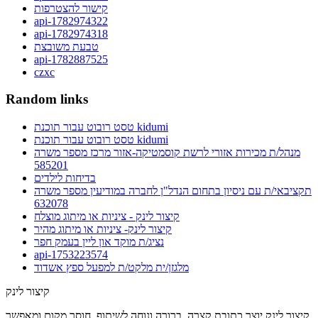
קישור להצטרפות
api-1782974322
api-1782974318
טבעת משובצת
api-1782887525
czxc
Random links
טסט רובוט עבור תוכנת kidumi
טסט רובוט עבור תוכנת kidumi
מנהל/ת מכירות אזורי לרשת קוסמטיקה-אזור מרכז מספר משרה
585201
בדיחות לילדים
תקציבאי/ת עם ניסיון בתחום הנדל"ן לחברה במודיעין מספר משרה
632078
קיצור לינק - ציניות או מיתוג מוצלח
קיצור לינק- ציניות או מיתוג מהיר
נציג/ת מוקד און ליין בעמק חפר
api-1753223574
מלגזן/ית מלקט/ת למפעל ספץ אשדוד
קיצור לינק
קיצור לינק יוצר כתובת קצרה, ברורה ונוחה לשיתוף, חוסך מקום ומאפשר