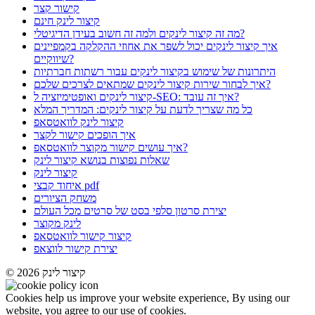
קישור קצר
קיצור לינק חינם
מה זה קיצור לינקים ולמה זה חשוב בעידן הדיגיטלי?
איך קיצור לינקים יכול לשפר את אחוזי ההקלקה בקמפיינים
שיווקיים?
היתרונות של שימוש בקיצור לינקים עבור רשתות חברתיות
איך לבחור שירות קיצור לינקים שמתאים לצרכים שלכם?
קיצור לינקים ואופטימיזציה ל-SEO: איך זה עובד?
כל מה שצריך לדעת על קיצור לינקים: המדריך המלא
קיצור לינק לוואטסאפ
איך הופכים קישור לקצר
איך עושים קישור מקוצר לוואטסאפ?
שאלות נפוצות בנושא קיצור לינק
קיצור לינק
איחוד קבצי pdf
משחק הציורים
יצירת סרטון סלפי בסט של סרטים מכל העולם
לינק מקוצר
קיצור קישור לוואטסאפ
יצירת קישור לווצאפ
© 2026 קיצור לינק
Cookies help us improve your website experience, By using our
website, you agree to our use of cookies.