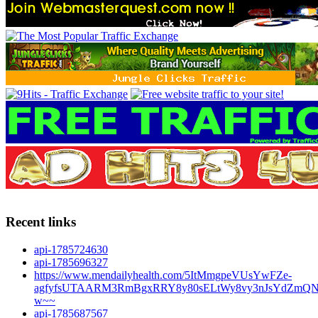
Recent links
api-1785724630
api-1785696327
https://www.mendailyhealth.com/5ItMmgpeVUsYwFZe-
agfyfsUTAARM3RmBgxRRY8y80sELtWy8vy3nJsYdZmQN
w~~
api-1785687567