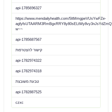
api-1785696327
https://www.mendailyhealth.com/5ItMmgpeVUsYwFZe-
agfyfsUTAARM3RmBgxRRY8y80sELtWy8vy3nJsYdZmQ
w~~
api-1785687567
קישור להצטרפות
api-1782974322
api-1782974318
טבעת משובצת
api-1782887525
czxc