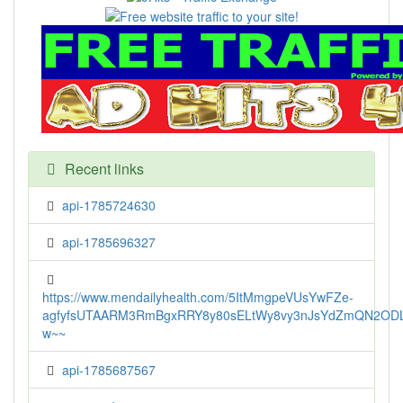
Recent links
api-1785724630
api-1785696327
https://www.mendailyhealth.com/5ItMmgpeVUsYwFZe-
agfyfsUTAARM3RmBgxRRY8y80sELtWy8vy3nJsYdZmQN2ODL
w~~
api-1785687567