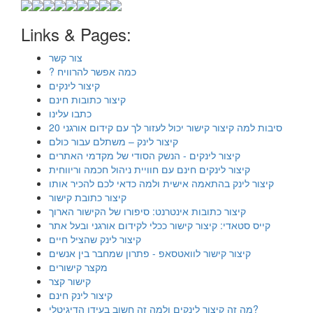
Links & Pages:
צור קשר
? כמה אפשר להרוויח
קיצור לינקים
קיצור כתובות חינם
כתבו עלינו
20 סיבות למה קיצור קישור יכול לעזור לך עם קידום אורגני
קיצור לינק – משתלם עבור כולם
קיצור לינקים - הנשק הסודי של מקדמי האתרים
קיצור לינקים חינם עם חוויית ניהול חכמה וריווחית
קיצור לינק בהתאמה אישית ולמה כדאי לכם להכיר אותו
קיצור כתובת קישור
קיצור כתובות אינטרנט: סיפורו של הקישור הארוך
קייס סטאדי: קיצור קישור ככלי לקידום אורגני ובעל אתר
קיצור לינק שהציל חיים
קיצור קישור לוואטסאפ - פתרון שמחבר בין אנשים
מקצר קישורים
קישור קצר
קיצור לינק חינם
מה זה קיצור לינקים ולמה זה חשוב בעידן הדיגיטלי?