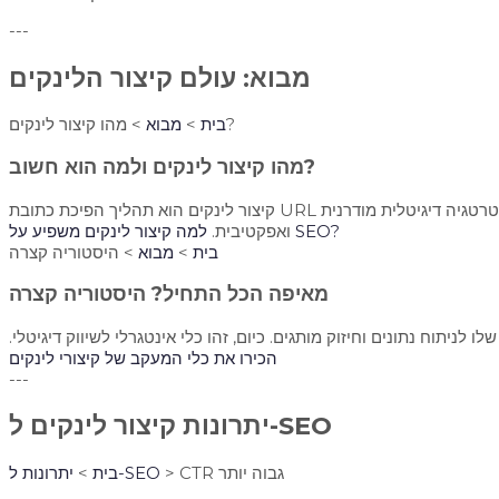
---
מבוא: עולם קיצור הלינקים
> מהו קיצור לינקים?
בית
>
מבוא
מהו קיצור לינקים ולמה הוא חשוב?
קיצור לינקים הוא תהליך הפיכת כתובת URL ארוכה לכתובת קצרה ונקייה. הוא חיוני לשיפור אסתטיקה, הגברת אמון משתמשים ומתן יכולת מעקב אחרי הקלקות. זהו כלי בסיסי לכל אסטרטגיה דיגיטלית מודרנית
למה קיצור לינקים משפיע על SEO?
ואפקטיבית.
בית
>
מבוא
> היסטוריה קצרה
מאיפה הכל התחיל? היסטוריה קצרה
יתוח נתונים וחיזוק מותגים. כיום, זהו כלי אינטגרלי לשיווק דיגיטלי.
הכירו את כלי המעקב של קיצורי לינקים
---
יתרונות קיצור לינקים ל-SEO
> CTR גבוה יותר
יתרונות ל-SEO
בית
>