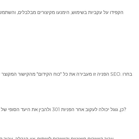
הקפידו על עקביות בשימוש, הימנעו מקיצורים מבלבלים, והשתמשו
מדוע גוגל לא מענישה על קיצורים?
כן, גוגל יכולה לעקוב אחר הפניות 301 ולהבין את היעד הסופי של הקישור המקוצר. מבחינתה, קישור מקוצר עם הפניית 301 הוא זהה לקישור המקורי. אין הבדל בטיפול או בדירוג.
עבור קישורים חיצוניים וקישורים לשיתוף, אין הגבלה. עבור