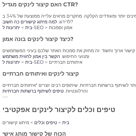
האם קיצור לינקים מגדיל CTR?
כן, בהחלט! קישורים מקוצרים, במיוחד ממותגים, נראים אמינים יותר ומעודדים הקלקה. מחקרים מראים עלייה ממוצעת של 34% ב-CTR עבור קישורים ממותגים. CTR גבוה יותר מסמן לגוגל רלוונטיות, מה שתורם
למה מיתוג קישורים כה חשוב?
לדירוג.
> אמון וסמכות
יתרונות ל-SEO
בית
>
כיצד קיצור לינקים בונה אמון?
 על קישור ארוך וחשוד. זה מחזק את סמכות האתר שלכם בעיני המשתמשים
ומנועי החיפוש.
הקשר בין אמון לחווית משתמש
> איתותים חברתיים
יתרונות ל-SEO
בית
>
קיצור לינקים ואיתותים חברתיים
 שיתופים רבים יוצרים "איתותים חברתיים" (Social Signals), שגוגל לוקחת בחשבון בעקיפין בקביעת דירוגים. תפוצה רחבה של הקישורים שלכם מחזקת את הנראות
והרלוונטיות.
טיפים לשיתוף ברשתות חברתיות
---
טיפים וכלים לקיצור לינקים אפקטיבי
בית
>
טיפים וכלים
>
מיתוג קישורים
הכוח של קישור מותג אישי