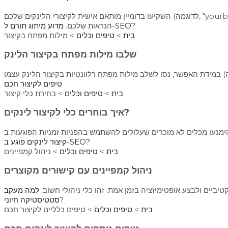
השקיעו בדומיין מותאם אישית לקיצורי הלינקים שלכם (לדוגמה, "yourbrand.link"). זה לא רק נראה מקצועי יותר, אלא גם בונה זיהוי מותג ומעלה את שיעורי ההקלקה. זהו פקטור SEO חשוב, שכן הוא משפר את
מדוע מיתוג תורם ל-SEO?
הנראות שלכם.
בית
>
טיפים וכלים
> מילות מפתח בקיצור
שלבו מילות מפתח בקיצור הלינק
טיפים לקיצור חכם
בית
>
טיפים וכלים
>
בחירת כלי קיצור
איך בוחרים כלי לקיצור לינקים?
קיצור לינקים פוגע ב-SEO?
בית
>
טיפים וכלים
> ניהול קמפיינים
ניהול קמפיינים עם קישורים מקוצרים
קטיביים ולבצע אופטימיזציה בזמן אמת. זהו כלי ניהולי חשוב.
למה מעקב
סטטיסטיקה חיוני?
בית
>
טיפים וכלים
>
טיפים כלליים לקיצור חכם