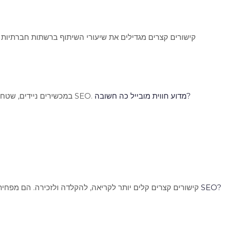
קישורים קצרים מגדילים את שיעורי השיתוף ברשתות חברתיות ב-20-30% בממוצע. קל יותר להעתיק, להדביק ולשתף קישור קצר, מה שמגביר את התפוצה האורגנית של התוכן
מדוע חווית מובייל כה חשובה?
במכשירים ניידים, שטח המסך מוגבל. קישור קצר וברור חוסך מקום, משפר את הקריאות ומונע שבירת שורות. זה משפר את חווית המשתמש במובייל, שהיא קריטית לדירוג SEO.
כיצד חווית משתמש משפיעה על SEO?
קישורים קצרים קלים יותר לקריאה, להקלדה ולזכירה. הם מפחיתי