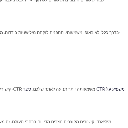
בדרך כלל, לא באופן משמעותי. ההפניה לוקחת מילישניות בודדות. מה
קישורים מקוצרים ממותגים מקבלים 34% יותר הקלקות מקישורים רגילים. נתון זה מדגיש את החשיבות של מיתוג וקיצור עבור קמפיינים שיווקיים. עלייה ב-CTR משמעותה יותר תנועה לאתר שלכם.
כיצד CTR משפיע על
מיליארדי קישורים מקוצרים נוצרים מדי יום ברחבי העולם. ז