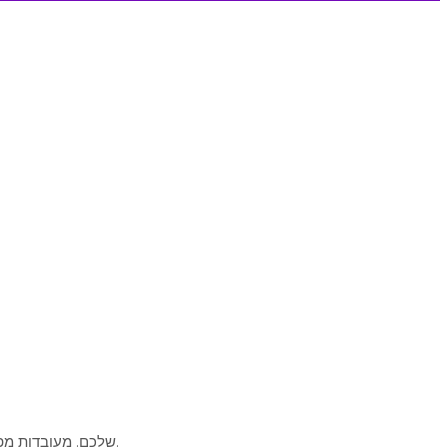
גלו את הכוח האמיתי מאחורי קיצור כתובות URL וכיצד הוא יכול להפוך למנוע צמיחה עבור ה-SEO שלכם. מעובדות מפתיעות ועד טיפים מעשיים - הכל במקום אחד.