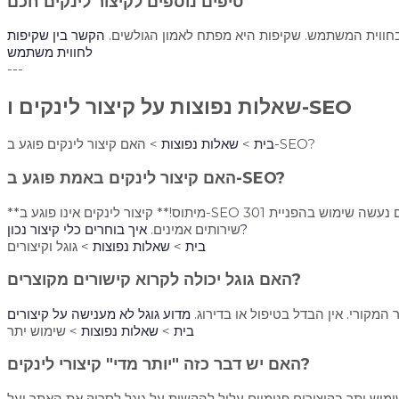
טיפים נוספים לקיצור לינקים חכם
 בחווית המשתמש. שקיפות היא מפתח לאמון הגולשים.
הקשר בין שקיפות
לחווית משתמש
---
שאלות נפוצות על קיצור לינקים ו-SEO
האם קיצור לינקים פוגע ב-SEO?
בית
>
שאלות נפוצות
>
האם קיצור לינקים באמת פוגע ב-SEO?
**מיתוס!** קיצור לינקים אינו פוגע ב-SEO אם נעשה שימוש בהפניית 301 (Permanent Redirect). הפניה זו מעבירה את כל "כוח הקידום" מהקישור המקוצר לקישור המקורי, ובכך לא מאבדת שום ערך SEO. בחרו
איך בוחרים כלי קיצור נכון?
שירותים אמינים.
בית
>
שאלות נפוצות
> גוגל וקיצורים
האם גוגל יכולה לקרוא קישורים מקוצרים?
בית
>
שאלות נפוצות
> שימוש יתר
האם יש דבר כזה "יותר מדי" קיצורי לינקים?
שימוש יתר בקיצורים פנימיים עלול להקשות על גוגל לסרוק את האתר ועל