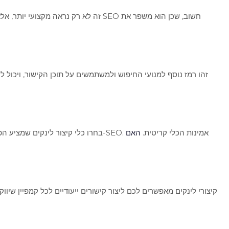
במידת האפשר, נסו לשלב מילות מפתח רלוונטיות בקיצור הלינק עצמו (לדוגמה, "mysite.link/קיצור-לינקים"). זהו רמז נוסף למנועי החיפוש 
בחרו כלי קיצור לינקים שמציע הפניית 301, סטטיסטיקות מפורטות, אפשרות למיתוג אישי ואמינות גבוהה. הימנעו מכלים לא מוכרים שעלולים להשתמש בהפניות זמניות הפוגעות ב-SEO. אמינות הכלי קריטית.
האם
קיצורי לינקים מאפשרים לכם ליצור קישורים ייעודיים לכל קמפיין שיווק