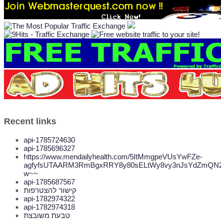
Recent links
api-1785724630
api-1785696327
https://www.mendailyhealth.com/5ItMmgpeVUsYwFZe-
agfyfsUTAARM3RmBgxRRY8y80sELtWy8vy3nJsYdZmQN2
w~~
api-1785687567
קישור להצטרפות
api-1782974322
api-1782974318
טבעת משובצת