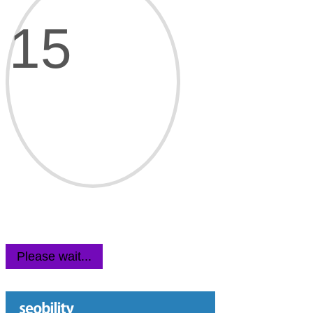
15
Please wait...