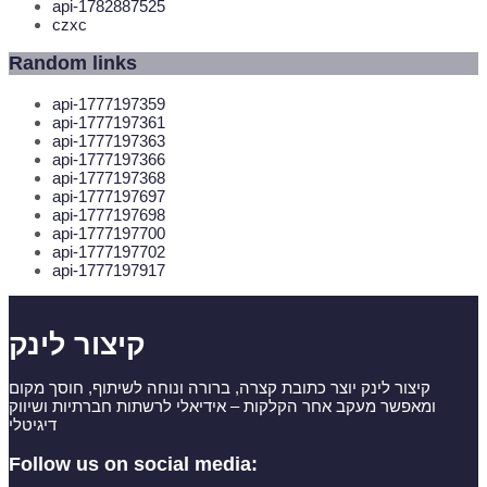
api-1782887525
czxc
Random links
api-1777197359
api-1777197361
api-1777197363
api-1777197366
api-1777197368
api-1777197697
api-1777197698
api-1777197700
api-1777197702
api-1777197917
קיצור לינק
קיצור לינק יוצר כתובת קצרה, ברורה ונוחה לשיתוף, חוסך מקום
ומאפשר מעקב אחר הקלקות – אידיאלי לרשתות חברתיות ושיווק
דיגיטלי
Follow us on social media: