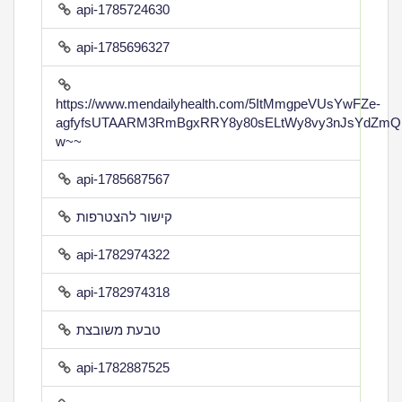
api-1785724630
api-1785696327
https://www.mendailyhealth.com/5ItMmgpeVUsYwFZe-
agfyfsUTAARM3RmBgxRRY8y80sELtWy8vy3nJsYdZmQ
w~~
api-1785687567
קישור להצטרפות
api-1782974322
api-1782974318
טבעת משובצת
api-1782887525