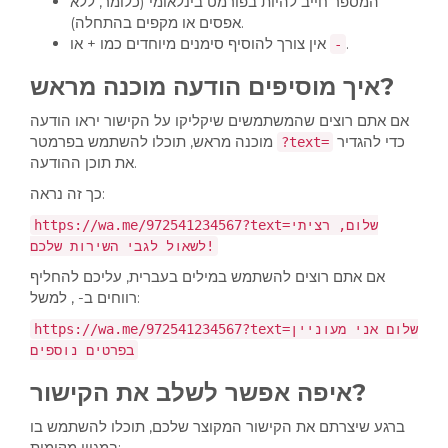
המספר חייב להיות בפורמט בינלאומי (כלומר, ללא
אפסים או מקפים בהתחלה).
.
אין צורך להוסיף סימנים מיוחדים כמו + או
-
איך מוסיפים הודעה מוכנה מראש?
אם אתם רוצים שהמשתמשים שיקליקו על הקישור יראו הודעה
כדי להגדיר
מוכנה מראש, תוכלו להשתמש בפרמטר
?text=
את תוכן ההודעה.
כך זה נראה:
https://wa.me/972541234567?text=שלום, רציתי
לשאול לגבי השירות שלכם!
אם אתם רוצים להשתמש במילים בעברית, עליכם להחליף
רווחים ב- , למשל:
https://wa.me/972541234567?text=שלום אני מעוניין
בפרטים נוספים
איפה אפשר לשלב את הקישור?
ברגע שיצרתם את הקישור המקוצר שלכם, תוכלו להשתמש בו
במגוון מקומות: