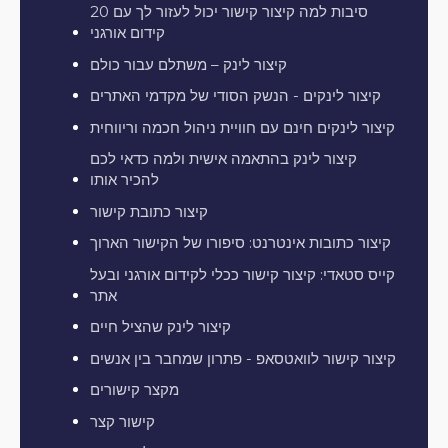
20 סיבות למה קיצור קישור יכול לעזור לך עם
קידום אורגני
קיצור לינק – משתלם עבור כולם
קיצור לינקים - הנשק הסודי של מקדמי האתרים
קיצור לינקים חינם עם חוויית ניהול חכמה וריווחית
קיצור לינק בהתאמה אישית ולמה כדאי לכם
להכיר אותו
קיצור כתובת קישור
קיצור כתובות אינטרנט: סיפורו של הקישור הארוך
קייס סטאדי: קיצור קישור ככלי לקידום אורגני ובעל
אתר
קיצור לינק שהציל חיים
קיצור קישור לוואטסאפ - פתרון שמחבר בין אנשים
מקצר קישורים
קישור קצר