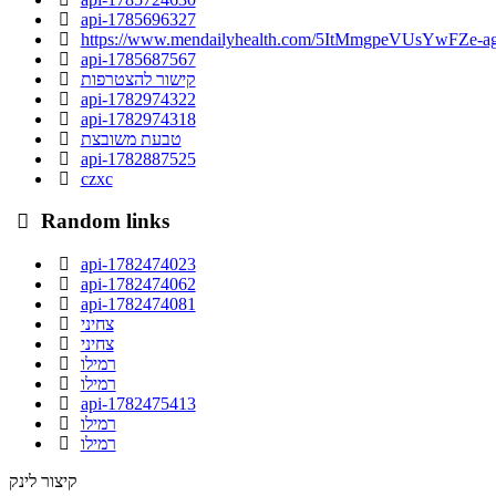
api-1785696327
https://www.mendailyhealth.com/5ItMmgpeVUsYw
api-1785687567
קישור להצטרפות
api-1782974322
api-1782974318
טבעת משובצת
api-1782887525
czxc
Random links
api-1782474023
api-1782474062
api-1782474081
צחיני
צחיני
רמילו
רמילו
api-1782475413
רמילו
רמילו
קיצור לינק