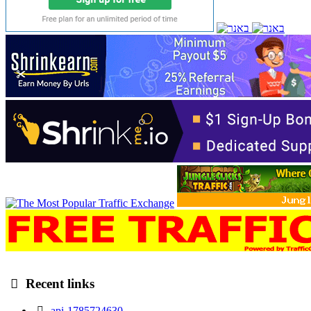
Recent links
api-1785724630