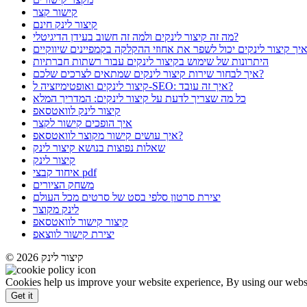
קישור קצר
קיצור לינק חינם
מה זה קיצור לינקים ולמה זה חשוב בעידן הדיגיטלי?
היתרונות של שימוש בקיצור לינקים עבור רשתות חברתיות
איך לבחור שירות קיצור לינקים שמתאים לצרכים שלכם?
קיצור לינקים ואופטימיזציה ל-SEO: איך זה עובד?
כל מה שצריך לדעת על קיצור לינקים: המדריך המלא
קיצור לינק לוואטסאפ
איך הופכים קישור לקצר
איך עושים קישור מקוצר לוואטסאפ?
שאלות נפוצות בנושא קיצור לינק
קיצור לינק
איחוד קבצי pdf
משחק הציורים
יצירת סרטון סלפי בסט של סרטים מכל העולם
לינק מקוצר
קיצור קישור לוואטסאפ
יצירת קישור לווצאפ
© 2026 קיצור לינק
Cookies help us improve your website experience, By using our websit
Get it