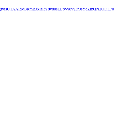
FZe-agfyfsUTAARM3RmBgxRRY8y80sELtWy8vy3nJsYdZmQN2ODL7