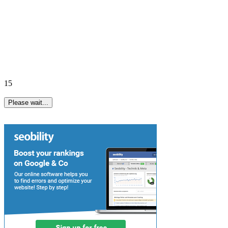
15
Please wait...