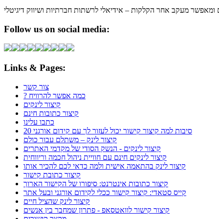
ום ומאפשר מעקב אחר הקלקות – אידיאלי לרשתות חברתיות ושיווק דיגיטלי
Follow us on social media:
Links & Pages:
צור קשר
? כמה אפשר להרוויח
קיצור לינקים
קיצור כתובות חינם
כתבו עלינו
20 סיבות למה קיצור קישור יכול לעזור לך עם קידום אורגני
קיצור לינק – משתלם עבור כולם
קיצור לינקים - הנשק הסודי של מקדמי האתרים
קיצור לינקים חינם עם חוויית ניהול חכמה וריווחית
קיצור לינק בהתאמה אישית ולמה כדאי לכם להכיר אותו
קיצור כתובת קישור
קיצור כתובות אינטרנט: סיפורו של הקישור הארוך
קייס סטאדי: קיצור קישור ככלי לקידום אורגני ובעל אתר
קיצור לינק שהציל חיים
קיצור קישור לוואטסאפ - פתרון שמחבר בין אנשים
מקצר קישורים