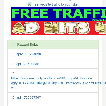
Recent links
api-1785724630
api-1785696327
https://www.mendailyhealth.com/5ItMmgpeVUsYwFZe-
agfyfsUTAARM3RmBgxRRY8y80sELtWy8vy3nJsYdZmQN2ODL
w~~
api-1785687567