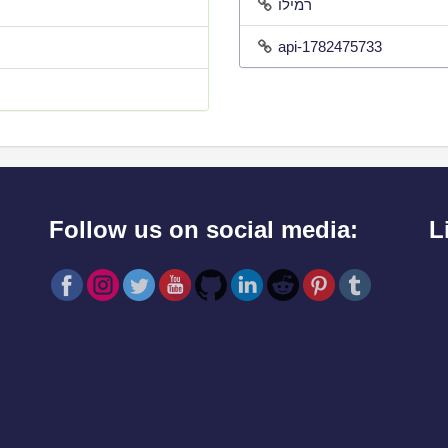
רמילו
api-1782475733
Follow us on social media:
L