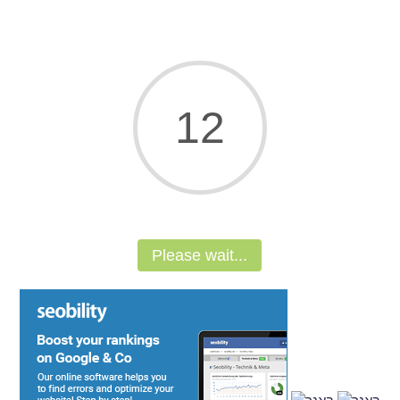
11
Please wait...