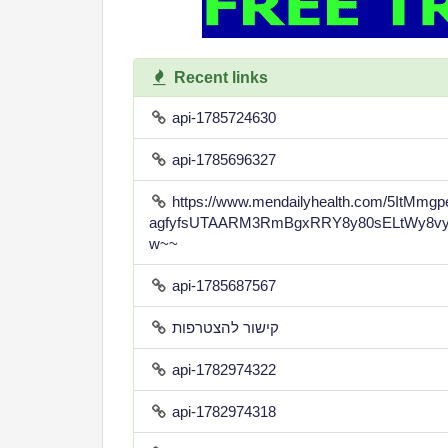
Recent links
api-1785724630
api-1785696327
https://www.mendailyhealth.com/5ItMm
agfyfsUTAARM3RmBgxRRY8y80sELtWy8vy
w~~
api-1785687567
קישור להצטרפות
api-1782974322
api-1782974318