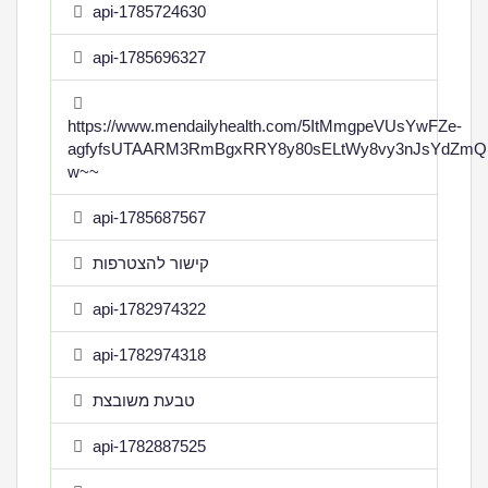
api-1785724630
api-1785696327
https://www.mendailyhealth.com/5ItMmgpeVUsYwFZe-
agfyfsUTAARM3RmBgxRRY8y80sELtWy8vy3nJsYdZmQ
w~~
api-1785687567
קישור להצטרפות
api-1782974322
api-1782974318
טבעת משובצת
api-1782887525