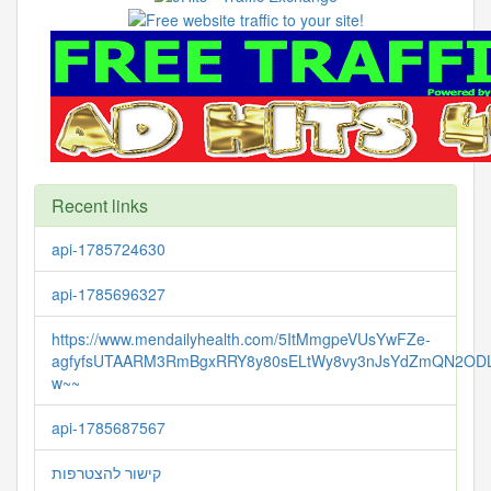
Recent links
api-1785724630
api-1785696327
https://www.mendailyhealth.com/5ItMmgpeVUsYwFZe-
agfyfsUTAARM3RmBgxRRY8y80sELtWy8vy3nJsYdZmQN2ODL
w~~
api-1785687567
קישור להצטרפות