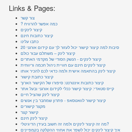
Links & Pages:
צור קשר
? כמה אפשר להרוויח
קיצור לינקים
קיצור כתובות חינם
כתבו עלינו
20 סיבות למה קיצור קישור יכול לעזור לך עם קידום אורגני
קיצור לינק – משתלם עבור כולם
קיצור לינקים - הנשק הסודי של מקדמי האתרים
קיצור לינקים חינם עם חוויית ניהול חכמה וריווחית
קיצור לינק בהתאמה אישית ולמה כדאי לכם להכיר אותו
קיצור כתובת קישור
קיצור כתובות אינטרנט: סיפורו של הקישור הארוך
קייס סטאדי: קיצור קישור ככלי לקידום אורגני ובעל אתר
קיצור לינק שהציל חיים
קיצור קישור לוואטסאפ - פתרון שמחבר בין אנשים
מקצר קישורים
קישור קצר
קיצור לינק חינם
מה זה קיצור לינקים ולמה זה חשוב בעידן הדיגיטלי?
איך קיצור לינקים יכול לשפר את אחוזי ההקלקה בקמפיינים