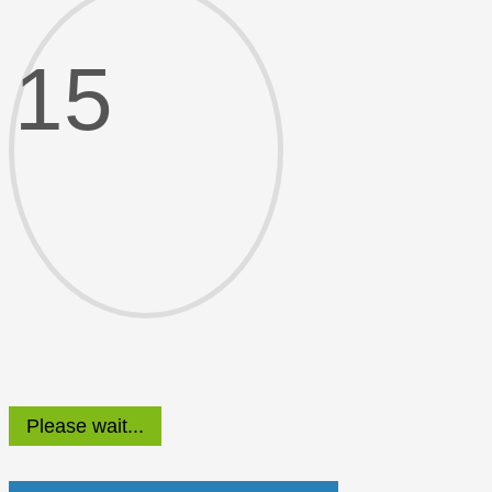
15
Please wait...