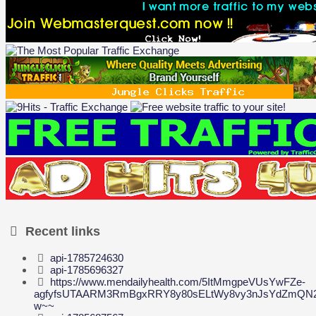
Recent links
api-1785724630
api-1785696327
https://www.mendailyhealth.com/5ItMmgpeVUsYwFZe-
agfyfsUTAARM3RmBgxRRY8y80sELtWy8vy3nJsYdZmQN2
w~~