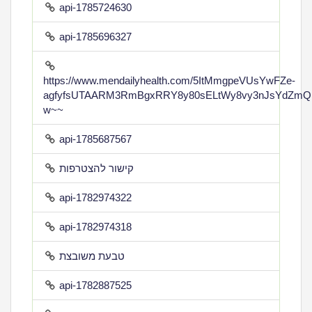
api-1785724630
api-1785696327
https://www.mendailyhealth.com/5ItMmgpeVUsYwFZe-
agfyfsUTAARM3RmBgxRRY8y80sELtWy8vy3nJsYdZmQ
w~~
api-1785687567
קישור להצטרפות
api-1782974322
api-1782974318
טבעת משובצת
api-1782887525