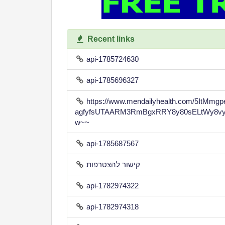
Recent links
api-1785724630
api-1785696327
https://www.mendailyhealth.com/5ItMm
agfyfsUTAARM3RmBgxRRY8y80sELtWy8vy
w~~
api-1785687567
קישור להצטרפות
api-1782974322
api-1782974318