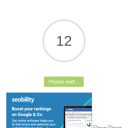
11
Please wait...