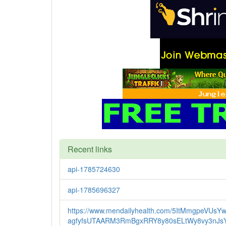
Recent links
api-1785724630
api-1785696327
https://www.mendailyhealth.com/5ItMmgpeVUsY
agfyfsUTAARM3RmBgxRRY8y80sELtWy8vy3nJs