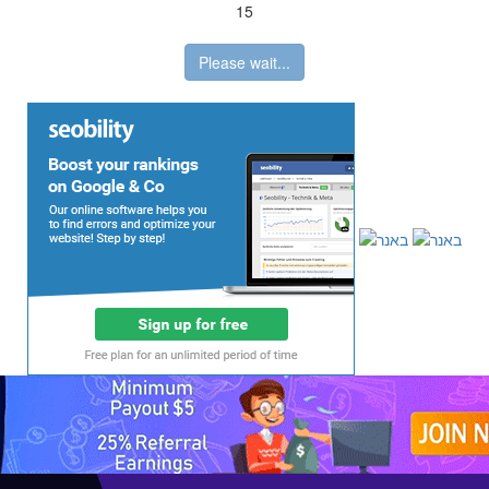
15
Please wait...