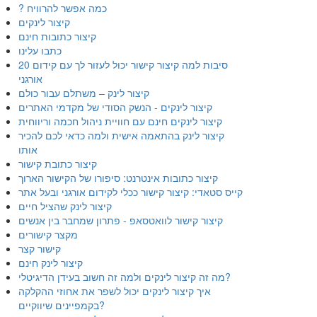
? כמה אפשר להרוויח
קיצור לינקים
קיצור כתובות חינם
כתבו עלינו
20 סיבות למה קיצור קישור יכול לעזור לך עם קידום
אורגני
קיצור לינק – משתלם עבור כולם
קיצור לינקים - הנשק הסודי של מקדמי האתרים
קיצור לינקים חינם עם חוויית ניהול חכמה וריווחית
קיצור לינק בהתאמה אישית ולמה כדאי לכם להכיר
אותו
קיצור כתובת קישור
קיצור כתובות אינטרנט: סיפורו של הקישור הארוך
קייס סטאדי: קיצור קישור ככלי לקידום אורגני ובעל אתר
קיצור לינק שהציל חיים
קיצור קישור לוואטסאפ - פתרון שמחבר בין אנשים
מקצר קישורים
קישור קצר
קיצור לינק חינם
מה זה קיצור לינקים ולמה זה חשוב בעידן הדיגיטלי?
איך קיצור לינקים יכול לשפר את אחוזי ההקלקה
בקמפיינים שיווקיים?