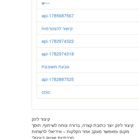
w~~
api-1785687567
קישור להצטרפות
api-1782974322
api-1782974318
טבעת משובצת
api-1782887525
czxc
קיצור לינק
קיצור לינק יוצר כתובת קצרה, ברורה ונוחה לשיתוף, חוסך
מקום ומאפשר מעקב אחר הקלקות – אידיאלי לרשתות
חברתיות ושיווק דיגיטלי