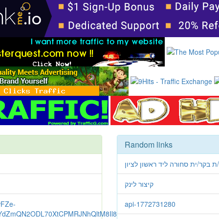
Random links
בקר/ית סחורה ליד ראשון לציון
קיצור לינק
wFZe-
api-1772731280
YdZmQN2ODL70XtCPMRJNhQltM8Il8-