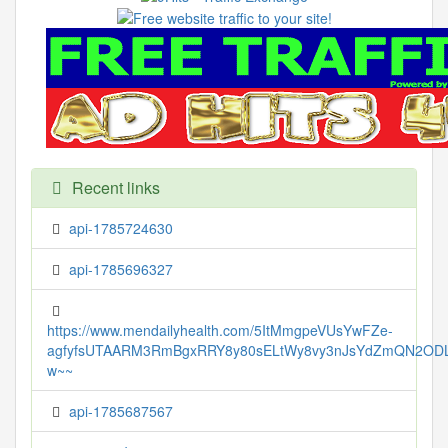
Recent links
api-1785724630
api-1785696327
https://www.mendailyhealth.com/5ItMmgpeVUsYwFZe-
agfyfsUTAARM3RmBgxRRY8y80sELtWy8vy3nJsYdZmQN2ODL
w~~
api-1785687567