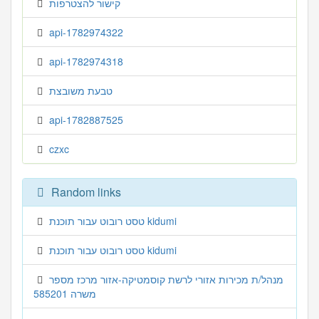
קישור להצטרפות
api-1782974322
api-1782974318
טבעת משובצת
api-1782887525
czxc
Random links
טסט רובוט עבור תוכנת kidumi
טסט רובוט עבור תוכנת kidumi
מנהל/ת מכירות אזורי לרשת קוסמטיקה-אזור מרכז מספר
משרה 585201