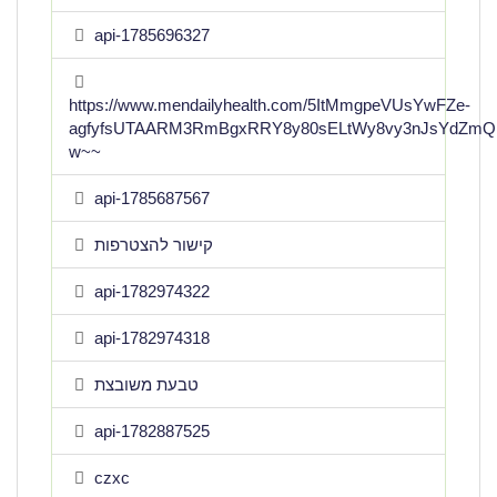
api-1785696327
https://www.mendailyhealth.com/5ItMmgpeVUsYwFZe-
agfyfsUTAARM3RmBgxRRY8y80sELtWy8vy3nJsYdZmQ
w~~
api-1785687567
קישור להצטרפות
api-1782974322
api-1782974318
טבעת משובצת
api-1782887525
czxc