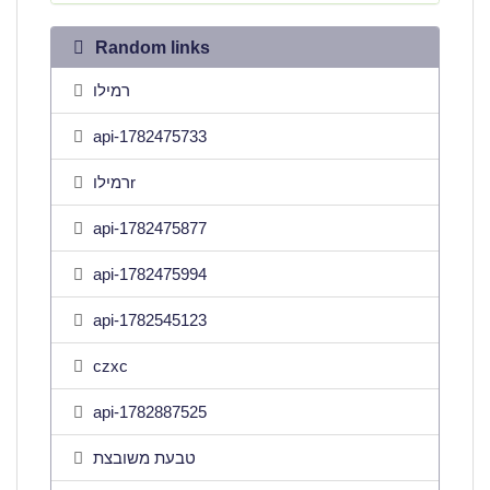
Random links
רמילו
api-1782475733
רמילוr
api-1782475877
api-1782475994
api-1782545123
czxc
api-1782887525
טבעת משובצת