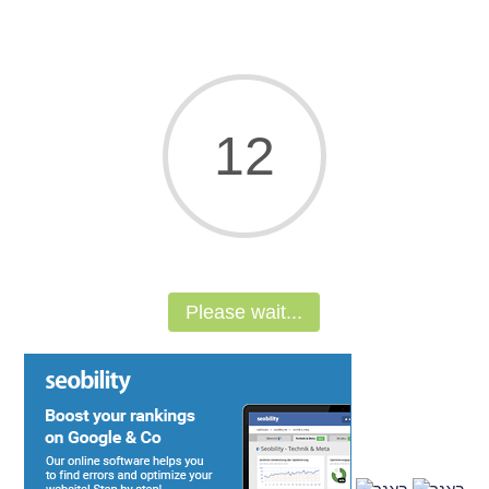
11
Please wait...