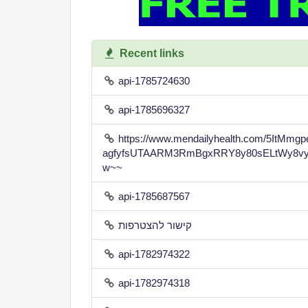
Recent links
api-1785724630
api-1785696327
https://www.mendailyhealth.com/5ItMm
agfyfsUTAARM3RmBgxRRY8y80sELtWy8vy
w~~
api-1785687567
קישור להצטרפות
api-1782974322
api-1782974318