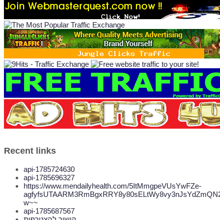
Recent links
api-1785724630
api-1785696327
https://www.mendailyhealth.com/5ItMmgpeVUsYwFZe-
agfyfsUTAARM3RmBgxRRY8y80sELtWy8vy3nJsYdZmQN2
w~~
api-1785687567
קישור להצטרפות