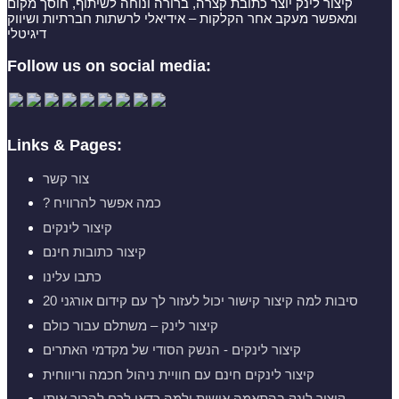
קיצור לינק יוצר כתובת קצרה, ברורה ונוחה לשיתוף, חוסך מקום
ומאפשר מעקב אחר הקלקות – אידיאלי לרשתות חברתיות ושיווק
דיגיטלי
Follow us on social media:
Links & Pages:
צור קשר
? כמה אפשר להרוויח
קיצור לינקים
קיצור כתובות חינם
כתבו עלינו
20 סיבות למה קיצור קישור יכול לעזור לך עם קידום אורגני
קיצור לינק – משתלם עבור כולם
קיצור לינקים - הנשק הסודי של מקדמי האתרים
קיצור לינקים חינם עם חוויית ניהול חכמה וריווחית
קיצור לינק בהתאמה אישית ולמה כדאי לכם להכיר אותו