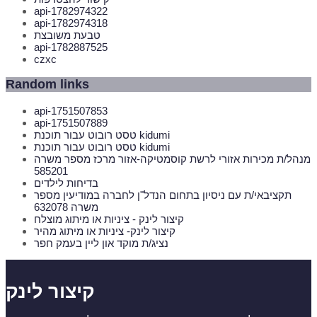
api-1782974322
api-1782974318
טבעת משובצת
api-1782887525
czxc
Random links
api-1751507853
api-1751507889
טסט רובוט עבור תוכנת kidumi
טסט רובוט עבור תוכנת kidumi
מנהל/ת מכירות אזורי לרשת קוסמטיקה-אזור מרכז מספר משרה
585201
בדיחות לילדים
תקציבאי/ת עם ניסיון בתחום הנדל"ן לחברה במודיעין מספר
משרה 632078
קיצור לינק - ציניות או מיתוג מוצלח
קיצור לינק- ציניות או מיתוג מהיר
נציג/ת מוקד און ליין בעמק חפר
קיצור לינק