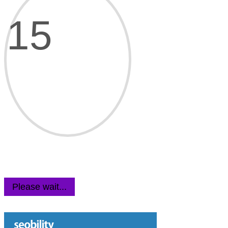
15
Please wait...