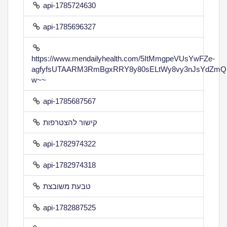
api-1785724630
api-1785696327
https://www.mendailyhealth.com/5ItMmgpeVUsYwFZe-
agfyfsUTAARM3RmBgxRRY8y80sELtWy8vy3nJsYdZmQ
w~~
api-1785687567
קישור להצטרפות
api-1782974322
api-1782974318
טבעת משובצת
api-1782887525