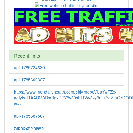
Recent links
api-1785724630
api-1785696327
https://www.mendailyhealth.com/5ItMmgpeVUsYwFZe-
agfyfsUTAARM3RmBgxRRY8y80sELtWy8vy3nJsYdZmQN2ODL
w~~
api-1785687567
קישור להצטרפות