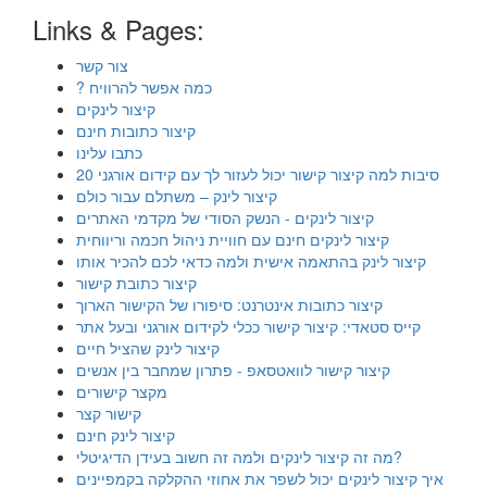
Links & Pages:
צור קשר
? כמה אפשר להרוויח
קיצור לינקים
קיצור כתובות חינם
כתבו עלינו
20 סיבות למה קיצור קישור יכול לעזור לך עם קידום אורגני
קיצור לינק – משתלם עבור כולם
קיצור לינקים - הנשק הסודי של מקדמי האתרים
קיצור לינקים חינם עם חוויית ניהול חכמה וריווחית
קיצור לינק בהתאמה אישית ולמה כדאי לכם להכיר אותו
קיצור כתובת קישור
קיצור כתובות אינטרנט: סיפורו של הקישור הארוך
קייס סטאדי: קיצור קישור ככלי לקידום אורגני ובעל אתר
קיצור לינק שהציל חיים
קיצור קישור לוואטסאפ - פתרון שמחבר בין אנשים
מקצר קישורים
קישור קצר
קיצור לינק חינם
מה זה קיצור לינקים ולמה זה חשוב בעידן הדיגיטלי?
איך קיצור לינקים יכול לשפר את אחוזי ההקלקה בקמפיינים