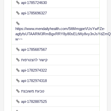
api-1785724630
api-1785696327
https://www.mendailyhealth.com/5ItMmgpeVUsYwFZe-
agfyfsUTAARM3RmBgxRRY8y80sELtWy8vy3nJsYdZmQ
w~~
api-1785687567
קישור להצטרפות
api-1782974322
api-1782974318
טבעת משובצת
api-1782887525